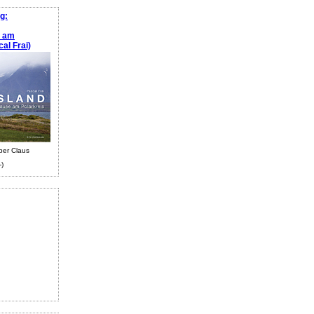
g:
e am
al Frai)
ber Claus
-)