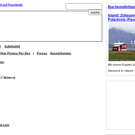
Buchempfehlun
Island: Zuhaus
Polarkreis (Pasc
|
Zufallsbild
One Picture Per Day
|
Presse
Ausstellungen
ber
Mit einem Kapitel ü
Sterneck in Island :
17 Bildern)
nd.com