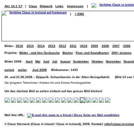
Akt: 14.1.'17
|
Claus
Djúpavík
Links
Impressum
|
|
> ENG
Bilder:
2016
2015
2014
2013
2012
2011
2010
2009
2008
2007
2006
Projekte:
Bilder - und ihre Geräusche
Bücher
Post- und Soundkarten
200+ pictures
Bilder 2008:
April
Mai
Juni
Juli
August
September
Oktober
November
Dezem
zurück
weiter
Juni 2008
Bildnummer: 1433
20. und 21.06.2008 – Djúpavík. Schachturnier in der Alten Heringsfabrik. (Bild 13 von 
Die jüngsten Teilnehmer: Kristinn Ari und Emma Finnbogadóttir.
Um das nächste Bild zu sehen einfach auf das grosse Bild klicken!
Mail this URL:
© Claus Sterneck (Claus in Island / Claus in Iceland), 2008. Kontakt:
info@claus-in-icela