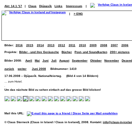
Akt: 14.1.'17
|
Claus
Djúpavík
Links
Impressum
|
|
> ENG
Bilder:
2016
2015
2014
2013
2012
2011
2010
2009
2008
2007
2006
Projekte:
Bilder - und ihre Geräusche
Bücher
Post- und Soundkarten
200+ pictures
Bilder 2008:
April
Mai
Juni
Juli
August
September
Oktober
November
Dezem
zurück
weiter
Juni 2008
Bildnummer: 1410
17.06.2008 – Djúpavík. Nationalfeiertag. (Bild 4 von 14 Bildern)
... zum Hotel.
Um das nächste Bild zu sehen einfach auf das grosse Bild klicken!
Mail this URL:
© Claus Sterneck (Claus in Island / Claus in Iceland), 2008. Kontakt:
info@claus-in-icela