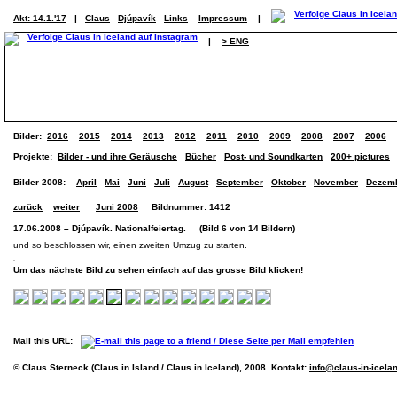
Akt: 14.1.'17
|
Claus
Djúpavík
Links
Impressum
|
|
> ENG
Bilder:
2016
2015
2014
2013
2012
2011
2010
2009
2008
2007
2006
Projekte:
Bilder - und ihre Geräusche
Bücher
Post- und Soundkarten
200+ pictures
Bilder 2008:
April
Mai
Juni
Juli
August
September
Oktober
November
Dezem
zurück
weiter
Juni 2008
Bildnummer: 1412
17.06.2008 – Djúpavík. Nationalfeiertag. (Bild 6 von 14 Bildern)
und so beschlossen wir, einen zweiten Umzug zu starten.
Um das nächste Bild zu sehen einfach auf das grosse Bild klicken!
Mail this URL:
© Claus Sterneck (Claus in Island / Claus in Iceland), 2008. Kontakt:
info@claus-in-icela