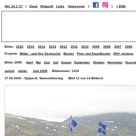
Akt: 14.1.'17
|
Claus
Djúpavík
Links
Impressum
|
|
> ENG
Bilder:
2016
2015
2014
2013
2012
2011
2010
2009
2008
2007
2006
Projekte:
Bilder - und ihre Geräusche
Bücher
Post- und Soundkarten
200+ pictures
Bilder 2008:
April
Mai
Juni
Juli
August
September
Oktober
November
Dezem
zurück
weiter
Juni 2008
Bildnummer: 1418
17.06.2008 – Djúpavík. Nationalfeiertag. (Bild 12 von 14 Bildern)