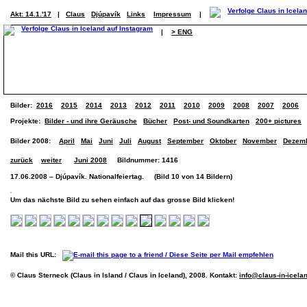
Akt: 14.1.'17
|
Claus
Djúpavík
Links
Impressum
|
|
> ENG
Bilder:
2016
2015
2014
2013
2012
2011
2010
2009
2008
2007
2006
Projekte:
Bilder - und ihre Geräusche
Bücher
Post- und Soundkarten
200+ pictures
Bilder 2008:
April
Mai
Juni
Juli
August
September
Oktober
November
Dezem
zurück
weiter
Juni 2008
Bildnummer: 1416
17.06.2008 – Djúpavík. Nationalfeiertag. (Bild 10 von 14 Bildern)
Um das nächste Bild zu sehen einfach auf das grosse Bild klicken!
Mail this URL:
© Claus Sterneck (Claus in Island / Claus in Iceland), 2008. Kontakt:
info@claus-in-icela