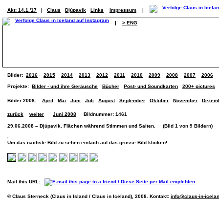
Akt: 14.1.'17
|
Claus
Djúpavík
Links
Impressum
|
|
> ENG
Bilder:
2016
2015
2014
2013
2012
2011
2010
2009
2008
2007
2006
Projekte:
Bilder - und ihre Geräusche
Bücher
Post- und Soundkarten
200+ pictures
Bilder 2008:
April
Mai
Juni
Juli
August
September
Oktober
November
Dezem
zurück
weiter
Juni 2008
Bildnummer: 1461
29.06.2008 – Djúpavík. Flächen während Stimmen und Saiten. (Bild 1 von 9 Bildern)
Um das nächste Bild zu sehen einfach auf das grosse Bild klicken!
Mail this URL:
© Claus Sterneck (Claus in Island / Claus in Iceland), 2008. Kontakt:
info@claus-in-icela