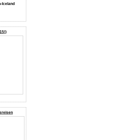
n-Iceland
15!)
sreisen