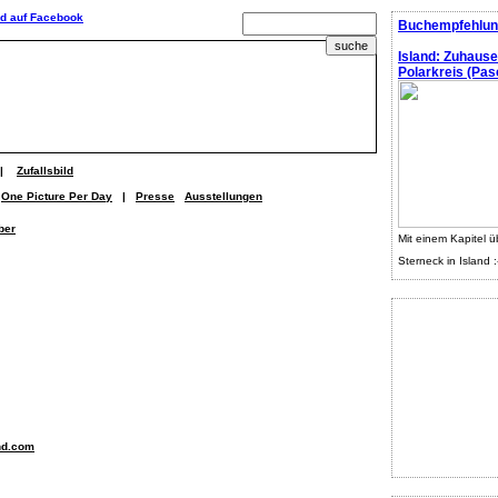
Buchempfehlun
Island: Zuhaus
Polarkreis (Pasc
|
Zufallsbild
One Picture Per Day
|
Presse
Ausstellungen
ber
Mit einem Kapitel ü
Sterneck in Island :
nd.com