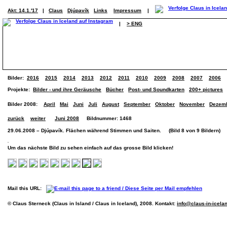
Akt: 14.1.'17
|
Claus
Djúpavík
Links
Impressum
|
|
> ENG
Bilder:
2016
2015
2014
2013
2012
2011
2010
2009
2008
2007
2006
Projekte:
Bilder - und ihre Geräusche
Bücher
Post- und Soundkarten
200+ pictures
Bilder 2008:
April
Mai
Juni
Juli
August
September
Oktober
November
Dezem
zurück
weiter
Juni 2008
Bildnummer: 1468
29.06.2008 – Djúpavík. Flächen während Stimmen und Saiten. (Bild 8 von 9 Bildern)
Um das nächste Bild zu sehen einfach auf das grosse Bild klicken!
Mail this URL:
© Claus Sterneck (Claus in Island / Claus in Iceland), 2008. Kontakt:
info@claus-in-icela