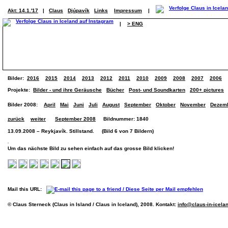
Akt: 14.1.'17
|
Claus
Djúpavík
Links
Impressum
|
|
> ENG
Bilder:
2016
2015
2014
2013
2012
2011
2010
2009
2008
2007
2006
Projekte:
Bilder - und ihre Geräusche
Bücher
Post- und Soundkarten
200+ pictures
Bilder 2008:
April
Mai
Juni
Juli
August
September
Oktober
November
Dezem
zurück
weiter
September 2008
Bildnummer: 1840
13.09.2008 – Reykjavík. Stillstand. (Bild 6 von 7 Bildern)
Um das nächste Bild zu sehen einfach auf das grosse Bild klicken!
Mail this URL:
© Claus Sterneck (Claus in Island / Claus in Iceland), 2008. Kontakt:
info@claus-in-icela