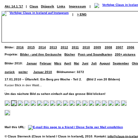
Akt: 14.1.'17
|
Claus
Djúpavík
Links
Impressum
|
|
> ENG
Bilder:
2016
2015
2014
2013
2012
2011
2010
2009
2008
2007
2006
Projekte:
Bilder - und ihre Geräusche
Bücher
Post- und Soundkarten
200+ pictures
Bilder 2010:
Januar
Februar
März
April
Mai
Juni
Juli
August
September
Okt
zurück
weiter
Januar 2010
Bildnummer: 3272
17.01.2010 – Úlfarsfell. Ein Berg pro Woche - Teil 2. (Bild 2 von 20 Bildern)
Kurzer Blick in den Wald...
Um das nächste Bild zu sehen einfach auf das grosse Bild klicken!
Mail this URL:
© Claus Sterneck (Claus in Island / Claus in Iceland), 2010. Kontakt:
info@claus-in-icela