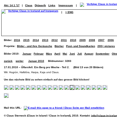
Akt: 14.1.'17
|
Claus
Djúpavík
Links
Impressum
|
|
> ENG
Bilder:
2016
2015
2014
2013
2012
2011
2010
2009
2008
2007
2006
Projekte:
Bilder - und ihre Geräusche
Bücher
Post- und Soundkarten
200+ pictures
Bilder 2010:
Januar
Februar
März
April
Mai
Juni
Juli
August
September
Okt
zurück
weiter
Januar 2010
Bildnummer: 3283
17.01.2010 – Úlfarsfell. Ein Berg pro Woche - Teil 2. (Bild 13 von 20 Bildern)
Wir: Hugrún, Halldóra, Harpa, Kaja und Claus.
Um das nächste Bild zu sehen einfach auf das grosse Bild klicken!
Mail this URL:
© Claus Sterneck (Claus in Island / Claus in Iceland), 2010. Kontakt:
info@claus-in-icela