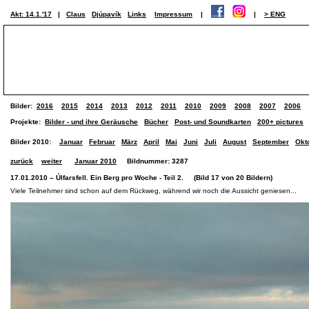
Akt: 14.1.'17
|
Claus
Djúpavík
Links
Impressum
|
|
> ENG
Bilder:
2016
2015
2014
2013
2012
2011
2010
2009
2008
2007
2006
Projekte:
Bilder - und ihre Geräusche
Bücher
Post- und Soundkarten
200+ pictures
Bilder 2010:
Januar
Februar
März
April
Mai
Juni
Juli
August
September
Okt
zurück
weiter
Januar 2010
Bildnummer: 3287
17.01.2010 – Úlfarsfell. Ein Berg pro Woche - Teil 2. (Bild 17 von 20 Bildern)
Viele Teilnehmer sind schon auf dem Rückweg, während wir noch die Aussicht geniesen...