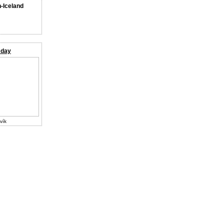
n-Iceland
 day
vík