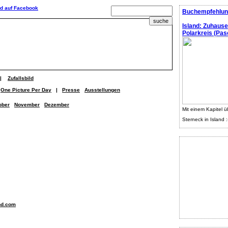
Buchempfehlun
Island: Zuhaus
Polarkreis (Pasc
|
Zufallsbild
One Picture Per Day
|
Presse
Ausstellungen
ober
November
Dezember
Mit einem Kapitel ü
Sterneck in Island :
nd.com