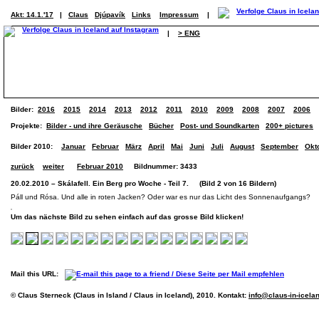
Akt: 14.1.'17
|
Claus
Djúpavík
Links
Impressum
|
|
> ENG
Bilder:
2016
2015
2014
2013
2012
2011
2010
2009
2008
2007
2006
Projekte:
Bilder - und ihre Geräusche
Bücher
Post- und Soundkarten
200+ pictures
Bilder 2010:
Januar
Februar
März
April
Mai
Juni
Juli
August
September
Okt
zurück
weiter
Februar 2010
Bildnummer: 3433
20.02.2010 – Skálafell. Ein Berg pro Woche - Teil 7. (Bild 2 von 16 Bildern)
Páll und Rósa. Und alle in roten Jacken? Oder war es nur das Licht des Sonnenaufgangs?
Um das nächste Bild zu sehen einfach auf das grosse Bild klicken!
Mail this URL:
© Claus Sterneck (Claus in Island / Claus in Iceland), 2010. Kontakt:
info@claus-in-icela