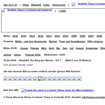
Akt: 14.1.'17
|
Claus
Djúpavík
Links
Impressum
|
|
> ENG
Bilder:
2016
2015
2014
2013
2012
2011
2010
2009
2008
2007
2006
Projekte:
Bilder - und ihre Geräusche
Bücher
Post- und Soundkarten
200+ pictures
Bilder 2010:
Januar
Februar
März
April
Mai
Juni
Juli
August
September
Okt
zurück
weiter
Februar 2010
Bildnummer: 3439
20.02.2010 – Skálafell. Ein Berg pro Woche - Teil 7. (Bild 8 von 16 Bildern)
Zum grossen Sende-"mast".
Um das nächste Bild zu sehen einfach auf das grosse Bild klicken!
Mail this URL:
© Claus Sterneck (Claus in Island / Claus in Iceland), 2010. Kontakt:
info@claus-in-icela