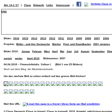
Akt: 14.1.'17
|
Claus
Djúpavík
Links
Impressum
|
ENG
Bilder:
2016
2015
2014
2013
2012
2011
2010
2009
2008
2007
2006
Projekte:
Bilder - und ihre Geräusche
Bücher
Post- und Soundkarten
200+ pictures
Bilder 2010:
Januar
Februar
März
April
Mai
Juni
Juli
August
September
Okt
zurück
weiter
April 2010
Bildnummer: 3557
04.04.2010 – Fimmvörðuháls. Vulkan I. (Bild 1 von 25 Bildern)
Noch auf dem Weg: die Westmännerinseln.
Um das nächste Bild zu sehen einfach auf das grosse Bild klicken!
Mail this URL:
© Claus Sterneck (Claus in Island / Claus in Iceland), 2010. Kontakt:
info@claus-in-icela