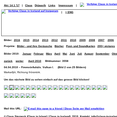
Akt: 14.1.'17
|
Claus
Djúpavík
Links
Impressum
|
|
> ENG
Bilder:
2016
2015
2014
2013
2012
2011
2010
2009
2008
2007
2006
Projekte:
Bilder - und ihre Geräusche
Bücher
Post- und Soundkarten
200+ pictures
Bilder 2010:
Januar
Februar
März
April
Mai
Juni
Juli
August
September
Okt
zurück
weiter
April 2010
Bildnummer: 3558
04.04.2010 – Fimmvörðuháls. Vulkan I. (Bild 2 von 25 Bildern)
Markarfjót, Richtung Þórsmörk.
Um das nächste Bild zu sehen einfach auf das grosse Bild klicken!
Mail this URL:
© Claus Sterneck (Claus in Island / Claus in Iceland), 2010. Kontakt:
info@claus-in-icela