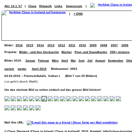
Akt: 14.1.'17
|
Claus
Djúpavík
Links
Impressum
|
|
> ENG
Bilder:
2016
2015
2014
2013
2012
2011
2010
2009
2008
2007
2006
Projekte:
Bilder - und ihre Geräusche
Bücher
Post- und Soundkarten
200+ pictures
Bilder 2010:
Januar
Februar
März
April
Mai
Juni
Juli
August
September
Okt
zurück
weiter
April 2010
Bildnummer: 3563
04.04.2010 – Fimmvörðuháls. Vulkan I. (Bild 7 von 25 Bildern)
Los geht’s (durch Wald!).
Um das nächste Bild zu sehen einfach auf das grosse Bild klicken!
Mail this URL:
© Claus Sterneck (Claus in Island / Claus in Iceland), 2010. Kontakt:
info@claus-in-icela