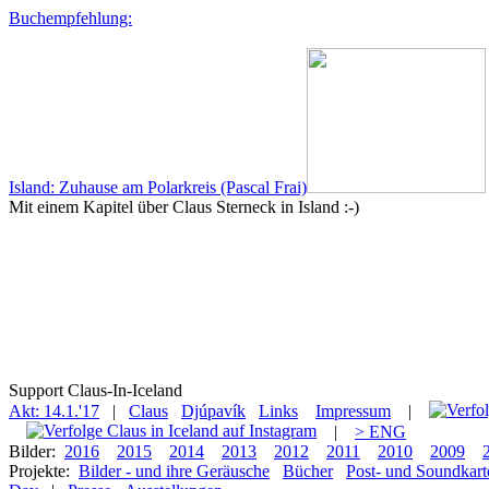
Buchempfehlung:
Island: Zuhause am Polarkreis (Pascal Frai)
Mit einem Kapitel über Claus Sterneck in Island :-)
Support Claus-In-Iceland
Akt: 14.1.'17
|
Claus
Djúpavík
Links
Impressum
|
|
> ENG
Bilder:
2016
2015
2014
2013
2012
2011
2010
2009
Projekte:
Bilder - und ihre Geräusche
Bücher
Post- und Soundkart