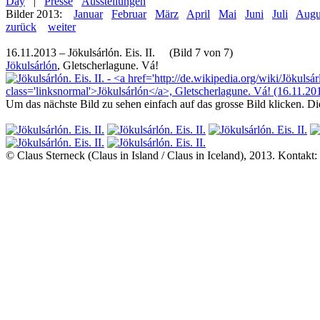
Day
|
Presse
Ausstellungen
Bilder 2013:
Januar
Februar
März
April
Mai
Juni
Juli
Augu
zurück
weiter
16.11.2013 – Jökulsárlón. Eis. II. (Bild 7 von 7)
Jökulsárlón
, Gletscherlagune. Vá!
Um das nächste Bild zu sehen einfach auf das grosse Bild klicken. D
© Claus Sterneck (Claus in Island / Claus in Iceland), 2013. Kontakt: