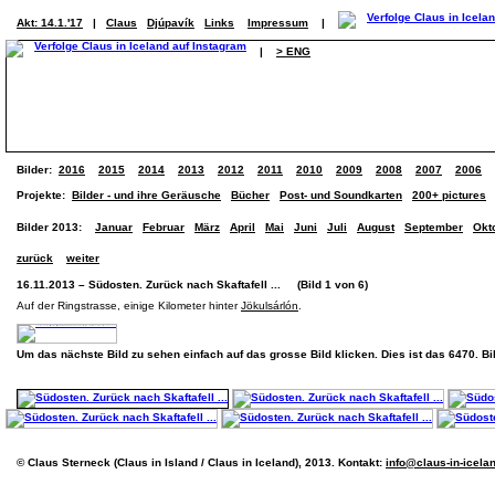
Akt: 14.1.'17
|
Claus
Djúpavík
Links
Impressum
|
|
> ENG
Bilder:
2016
2015
2014
2013
2012
2011
2010
2009
2008
2007
2006
Projekte:
Bilder - und ihre Geräusche
Bücher
Post- und Soundkarten
200+ pictures
Bilder 2013:
Januar
Februar
März
April
Mai
Juni
Juli
August
September
Okt
zurück
weiter
16.11.2013 – Südosten. Zurück nach Skaftafell ... (Bild 1 von 6)
Auf der Ringstrasse, einige Kilometer hinter
Jökulsárlón
.
Um das nächste Bild zu sehen einfach auf das grosse Bild klicken. Dies ist das 6470. B
© Claus Sterneck (Claus in Island / Claus in Iceland), 2013. Kontakt:
info@claus-in-icela