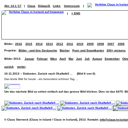
Akt: 14.1.'17
|
Claus
Djúpavík
Links
Impressum
|
|
> ENG
Bilder:
2016
2015
2014
2013
2012
2011
2010
2009
2008
2007
2006
Projekte:
Bilder - und ihre Geräusche
Bücher
Post- und Soundkarten
200+ pictures
Bilder 2013:
Januar
Februar
März
April
Mai
Juni
Juli
August
September
Okt
zurück
weiter
16.11.2013 – Südosten. Zurück nach Skaftafell ... (Bild 6 von 6)
Das letzte Bild für heute - ein besonders schöner Tag ...
Um das nächste Bild zu sehen einfach auf das grosse Bild klicken. Dies ist das 6475. B
© Claus Sterneck (Claus in Island / Claus in Iceland), 2013. Kontakt:
info@claus-in-icela