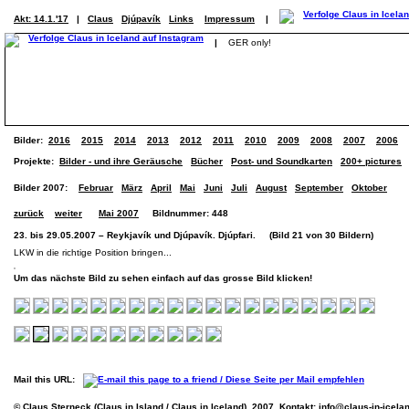
Akt: 14.1.'17
|
Claus
Djúpavík
Links
Impressum
|
|
GER only!
Bilder:
2016
2015
2014
2013
2012
2011
2010
2009
2008
2007
2006
Projekte:
Bilder - und ihre Geräusche
Bücher
Post- und Soundkarten
200+ pictures
Bilder 2007:
Februar
März
April
Mai
Juni
Juli
August
September
Oktober
zurück
weiter
Mai 2007
Bildnummer: 448
23. bis 29.05.2007 – Reykjavík und Djúpavík. Djúpfari. (Bild 21 von 30 Bildern)
LKW in die richtige Position bringen...
Um das nächste Bild zu sehen einfach auf das grosse Bild klicken!
Mail this URL:
© Claus Sterneck (Claus in Island / Claus in Iceland), 2007. Kontakt:
info@claus-in-icela