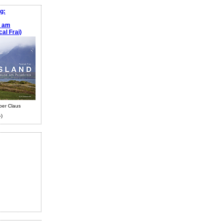
g:
e am
al Frai)
ber Claus
-)