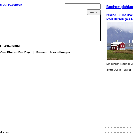
Buchempfehlun
Island: Zuhaus
Polarkreis (Pasc
|
Zufallsbild
One Picture Per Day
|
Presse
Ausstellungen
Mit einem Kapitel ü
Sterneck in Island :
nd.com