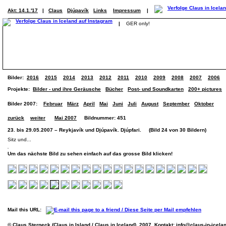
Akt: 14.1.'17
|
Claus
Djúpavík
Links
Impressum
|
|
GER only!
Bilder:
2016
2015
2014
2013
2012
2011
2010
2009
2008
2007
2006
Projekte:
Bilder - und ihre Geräusche
Bücher
Post- und Soundkarten
200+ pictures
Bilder 2007:
Februar
März
April
Mai
Juni
Juli
August
September
Oktober
zurück
weiter
Mai 2007
Bildnummer: 451
23. bis 29.05.2007 – Reykjavík und Djúpavík. Djúpfari. (Bild 24 von 30 Bildern)
Sitz und...
Um das nächste Bild zu sehen einfach auf das grosse Bild klicken!
Mail this URL:
© Claus Sterneck (Claus in Island / Claus in Iceland), 2007. Kontakt:
info@claus-in-icela