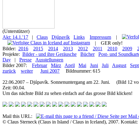
(Unterstützer)
Akt: 14.1.'17
|
Claus
Djúpavík
Links
Impressum
|
|
GER only!
Bilder:
2016
2015
2014
2013
2012
2011
2010
2009
Projekte:
Bilder - und ihre Geräusche
Bücher
Post- und Soundkart
Day
|
Presse
Ausstellungen
Bilder 2007:
Februar
März
April
Mai
Juni
Juli
August
Sep
zurück
weiter
Juni 2007
Bildnummer: 615
22.06.2007 – Djúpavík. Sonnenuntergang am 22. Juni. (Bild 12 vo
Zeit: 00.04.
Um das nächste Bild zu sehen einfach auf das grosse Bild klicken!
Mail this URL:
© Claus Sterneck (Claus in Island / Claus in Iceland), 2007. Kontakt: