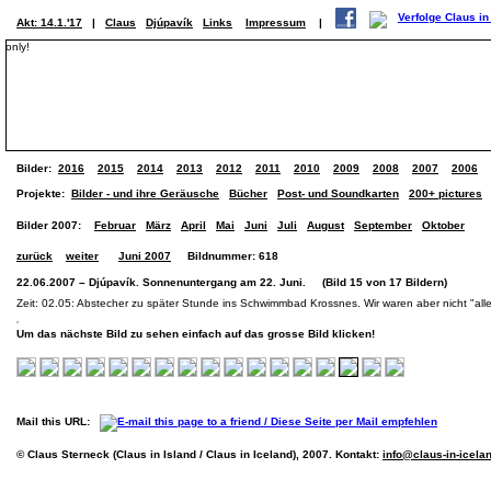
Akt: 14.1.'17
|
Claus
Djúpavík
Links
Impressum
|
only!
Bilder:
2016
2015
2014
2013
2012
2011
2010
2009
2008
2007
2006
Projekte:
Bilder - und ihre Geräusche
Bücher
Post- und Soundkarten
200+ pictures
Bilder 2007:
Februar
März
April
Mai
Juni
Juli
August
September
Oktober
zurück
weiter
Juni 2007
Bildnummer: 618
22.06.2007 – Djúpavík. Sonnenuntergang am 22. Juni. (Bild 15 von 17 Bildern)
Zeit: 02.05: Abstecher zu später Stunde ins Schwimmbad Krossnes. Wir waren aber nicht "alle
Um das nächste Bild zu sehen einfach auf das grosse Bild klicken!
Mail this URL:
© Claus Sterneck (Claus in Island / Claus in Iceland), 2007. Kontakt:
info@claus-in-icela