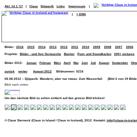
Akt: 14.1.'17
|
Claus
Djúpavík
Links
Impressum
|
|
> ENG
Bilder:
2016
2015
2014
2013
2012
2011
2010
2009
2008
2007
2006
Projekte:
Bilder - und ihre Geräusche
Bücher
Post- und Soundkarten
200+ pictures
Bilder 2012:
Januar
Februar
März
April
Mai
Juni
Juli
August
September
Okt
zurück
weiter
August 2012
Bildnummer: 5216
06.08.2012 – Djúpavík. Wandern, aber nur etwas: Zum Wasserfall. (Bild 2 von 19 Bilde
Blick nach unten.
Um das nächste Bild zu sehen einfach auf das grosse Bild klicken!
© Claus Sterneck (Claus in Island / Claus in Iceland), 2012. Kontakt:
info@claus-in-icela