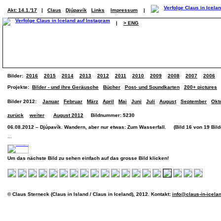
Akt: 14.1.'17
|
Claus
Djúpavík
Links
Impressum
|
|
> ENG
Bilder:
2016
2015
2014
2013
2012
2011
2010
2009
2008
2007
2006
Projekte:
Bilder - und ihre Geräusche
Bücher
Post- und Soundkarten
200+ pictures
Bilder 2012:
Januar
Februar
März
April
Mai
Juni
Juli
August
September
Okt
zurück
weiter
August 2012
Bildnummer: 5230
06.08.2012 – Djúpavík. Wandern, aber nur etwas: Zum Wasserfall. (Bild 16 von 19 Bild
...
Um das nächste Bild zu sehen einfach auf das grosse Bild klicken!
© Claus Sterneck (Claus in Island / Claus in Iceland), 2012. Kontakt:
info@claus-in-icela