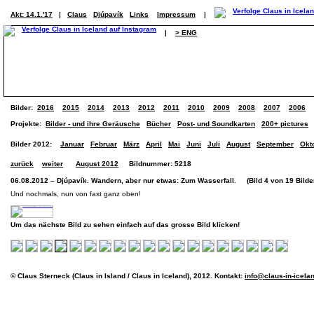
Akt: 14.1.'17
|
Claus
Djúpavík
Links
Impressum
|
|
> ENG
Bilder:
2016
2015
2014
2013
2012
2011
2010
2009
2008
2007
2006
Projekte:
Bilder - und ihre Geräusche
Bücher
Post- und Soundkarten
200+ pictures
Bilder 2012:
Januar
Februar
März
April
Mai
Juni
Juli
August
September
Okt
zurück
weiter
August 2012
Bildnummer: 5218
06.08.2012 – Djúpavík. Wandern, aber nur etwas: Zum Wasserfall. (Bild 4 von 19 Bilde
Und nochmals, nun von fast ganz oben!
Um das nächste Bild zu sehen einfach auf das grosse Bild klicken!
© Claus Sterneck (Claus in Island / Claus in Iceland), 2012. Kontakt:
info@claus-in-icela