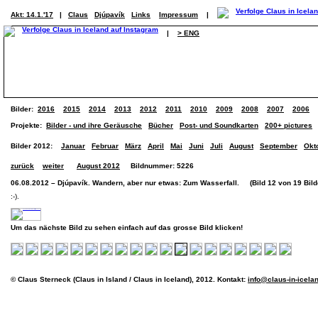
Akt: 14.1.'17
|
Claus
Djúpavík
Links
Impressum
|
|
> ENG
Bilder:
2016
2015
2014
2013
2012
2011
2010
2009
2008
2007
2006
Projekte:
Bilder - und ihre Geräusche
Bücher
Post- und Soundkarten
200+ pictures
Bilder 2012:
Januar
Februar
März
April
Mai
Juni
Juli
August
September
Okt
zurück
weiter
August 2012
Bildnummer: 5226
06.08.2012 – Djúpavík. Wandern, aber nur etwas: Zum Wasserfall. (Bild 12 von 19 Bild
:-).
Um das nächste Bild zu sehen einfach auf das grosse Bild klicken!
© Claus Sterneck (Claus in Island / Claus in Iceland), 2012. Kontakt:
info@claus-in-icela