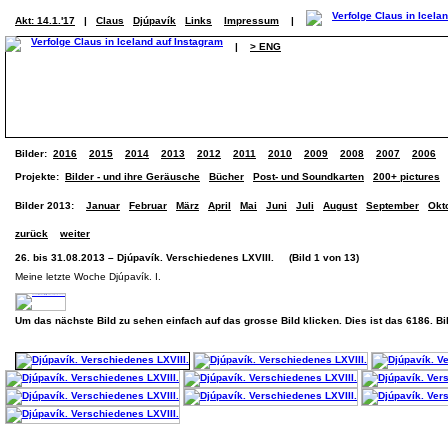
Akt: 14.1.'17
|
Claus
Djúpavík
Links
Impressum
|
|
> ENG
Bilder:
2016
2015
2014
2013
2012
2011
2010
2009
2008
2007
2006
Projekte:
Bilder - und ihre Geräusche
Bücher
Post- und Soundkarten
200+ pictures
Bilder 2013:
Januar
Februar
März
April
Mai
Juni
Juli
August
September
Okt
zurück
weiter
26. bis 31.08.2013 – Djúpavík. Verschiedenes LXVIII. (Bild 1 von 13)
Meine letzte Woche Djúpavík. I.
Um das nächste Bild zu sehen einfach auf das grosse Bild klicken. Dies ist das 6186. B