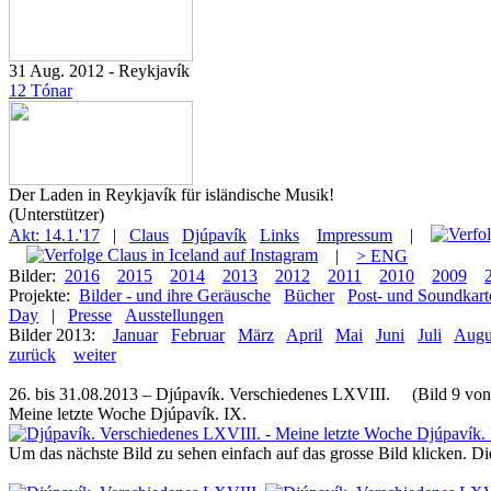
31 Aug. 2012 - Reykjavík
12 Tónar
Der Laden in Reykjavík für isländische Musik!
(Unterstützer)
Akt: 14.1.'17
|
Claus
Djúpavík
Links
Impressum
|
|
> ENG
Bilder:
2016
2015
2014
2013
2012
2011
2010
2009
Projekte:
Bilder - und ihre Geräusche
Bücher
Post- und Soundkart
Day
|
Presse
Ausstellungen
Bilder 2013:
Januar
Februar
März
April
Mai
Juni
Juli
Augu
zurück
weiter
26. bis 31.08.2013 – Djúpavík. Verschiedenes LXVIII. (Bild 9 von
Meine letzte Woche Djúpavík. IX.
Um das nächste Bild zu sehen einfach auf das grosse Bild klicken. D