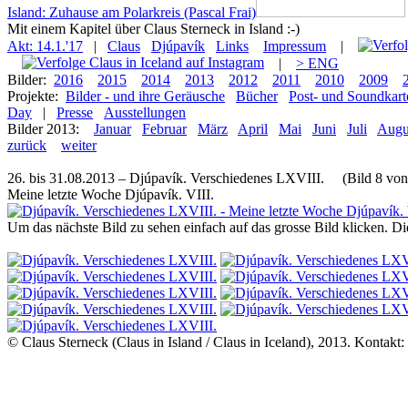
Island: Zuhause am Polarkreis (Pascal Frai)
Mit einem Kapitel über Claus Sterneck in Island :-)
Akt: 14.1.'17
|
Claus
Djúpavík
Links
Impressum
|
|
> ENG
Bilder:
2016
2015
2014
2013
2012
2011
2010
2009
Projekte:
Bilder - und ihre Geräusche
Bücher
Post- und Soundkart
Day
|
Presse
Ausstellungen
Bilder 2013:
Januar
Februar
März
April
Mai
Juni
Juli
Augu
zurück
weiter
26. bis 31.08.2013 – Djúpavík. Verschiedenes LXVIII. (Bild 8 von
Meine letzte Woche Djúpavík. VIII.
Um das nächste Bild zu sehen einfach auf das grosse Bild klicken. D
© Claus Sterneck (Claus in Island / Claus in Iceland), 2013. Kontakt: