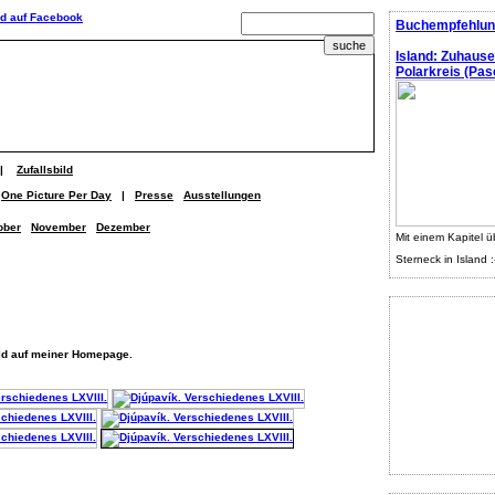
Buchempfehlun
Island: Zuhaus
Polarkreis (Pasc
|
Zufallsbild
One Picture Per Day
|
Presse
Ausstellungen
ober
November
Dezember
Mit einem Kapitel ü
Sterneck in Island :
ild auf meiner Homepage.