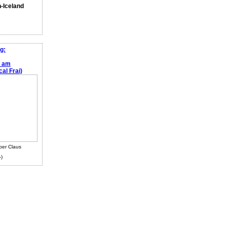
n-Iceland
g:
e am
al Frai)
ber Claus
-)