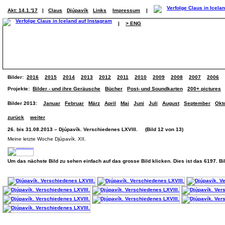
Akt: 14.1.'17
|
Claus
Djúpavík
Links
Impressum
|
|
> ENG
Bilder:
2016
2015
2014
2013
2012
2011
2010
2009
2008
2007
2006
Projekte:
Bilder - und ihre Geräusche
Bücher
Post- und Soundkarten
200+ pictures
Bilder 2013:
Januar
Februar
März
April
Mai
Juni
Juli
August
September
Okt
zurück
weiter
26. bis 31.08.2013 – Djúpavík. Verschiedenes LXVIII. (Bild 12 von 13)
Meine letzte Woche Djúpavík. XII.
Um das nächste Bild zu sehen einfach auf das grosse Bild klicken. Dies ist das 6197. B