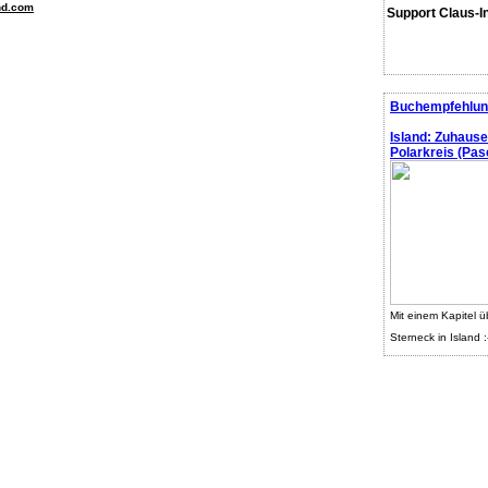
nd.com
Support Claus-I
Buchempfehlun
Island: Zuhaus
Polarkreis (Pasc
Mit einem Kapitel ü
Sterneck in Island :