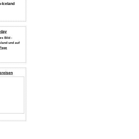
n-Iceland
 day
s Bild -
land und auf
Page
sreisen