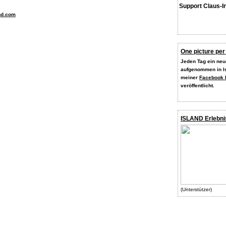
Support Claus-I
nd.com
One picture per
Jeden Tag ein neue
aufgenommen in Is
meiner
Facebook 
veröffentlicht.
ISLAND Erlebni
(Unterstützer)