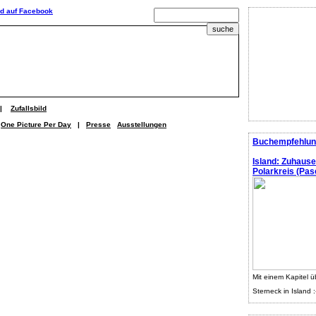
|
Zufallsbild
One Picture Per Day
|
Presse
Ausstellungen
Buchempfehlun
Island: Zuhaus
Polarkreis (Pasc
Mit einem Kapitel ü
Sterneck in Island :