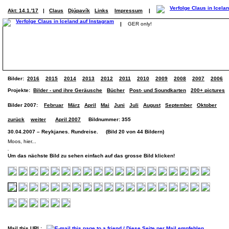
Akt: 14.1.'17
|
Claus
Djúpavík
Links
Impressum
|
|
GER only!
Bilder:
2016
2015
2014
2013
2012
2011
2010
2009
2008
2007
2006
Projekte:
Bilder - und ihre Geräusche
Bücher
Post- und Soundkarten
200+ pictures
Bilder 2007:
Februar
März
April
Mai
Juni
Juli
August
September
Oktober
zurück
weiter
April 2007
Bildnummer: 355
30.04.2007 – Reykjanes. Rundreise. (Bild 20 von 44 Bildern)
Moos, hier...
Um das nächste Bild zu sehen einfach auf das grosse Bild klicken!
Mail this URL: