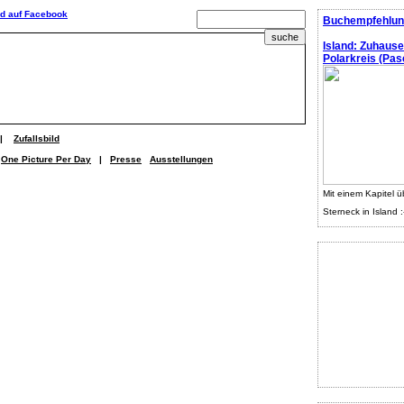
Buchempfehlun
Island: Zuhaus
Polarkreis (Pasc
|
Zufallsbild
One Picture Per Day
|
Presse
Ausstellungen
Mit einem Kapitel ü
Sterneck in Island :