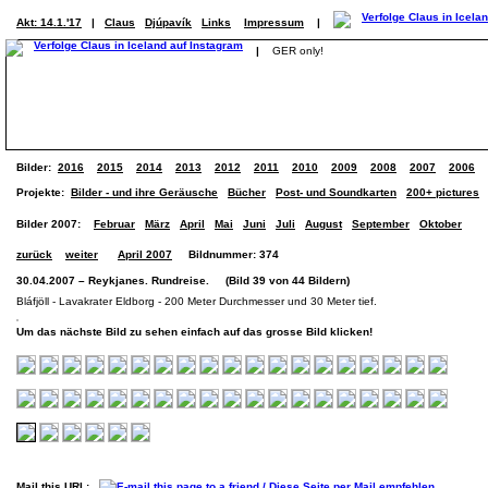
Akt: 14.1.'17
|
Claus
Djúpavík
Links
Impressum
|
|
GER only!
Bilder:
2016
2015
2014
2013
2012
2011
2010
2009
2008
2007
2006
Projekte:
Bilder - und ihre Geräusche
Bücher
Post- und Soundkarten
200+ pictures
Bilder 2007:
Februar
März
April
Mai
Juni
Juli
August
September
Oktober
zurück
weiter
April 2007
Bildnummer: 374
30.04.2007 – Reykjanes. Rundreise. (Bild 39 von 44 Bildern)
Bláfjöll - Lavakrater Eldborg - 200 Meter Durchmesser und 30 Meter tief.
Um das nächste Bild zu sehen einfach auf das grosse Bild klicken!
Mail this URL: