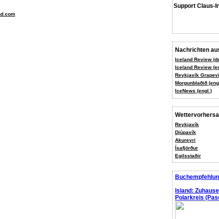
Support Claus-I
nd.com
Nachrichten aus
Iceland Review (d
Iceland Review (en
Reykjavík Grapevi
Morgunblaðið (engl
IceNews (engl.)
Wettervorhers
Reykjavík
Djúpavík
Akureyri
Ísafjörður
Egilsstaðir
Buchempfehlun
Island: Zuhaus
Polarkreis (Pasc