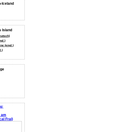
n-Iceland
 Island
eutsch)
gl.)
ne (engl.)
.)
age
g:
e am
al Frai)