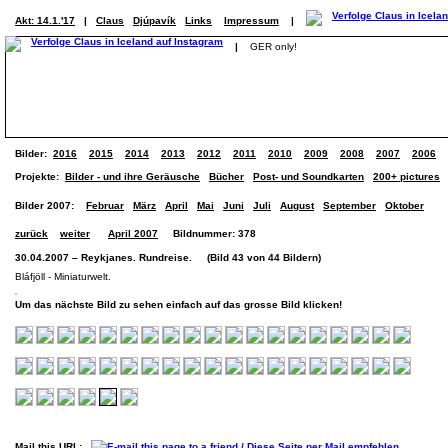
Akt: 14.1.'17
|
Claus
Djúpavík
Links
Impressum
|
|
GER only!
Bilder:
2016
2015
2014
2013
2012
2011
2010
2009
2008
2007
2006
Projekte:
Bilder - und ihre Geräusche
Bücher
Post- und Soundkarten
200+ pictures
Bilder 2007:
Februar
März
April
Mai
Juni
Juli
August
September
Oktober
zurück
weiter
April 2007
Bildnummer: 378
30.04.2007 – Reykjanes. Rundreise. (Bild 43 von 44 Bildern)
Bláfjöll - Miniaturwelt.
Um das nächste Bild zu sehen einfach auf das grosse Bild klicken!
Mail this URL: