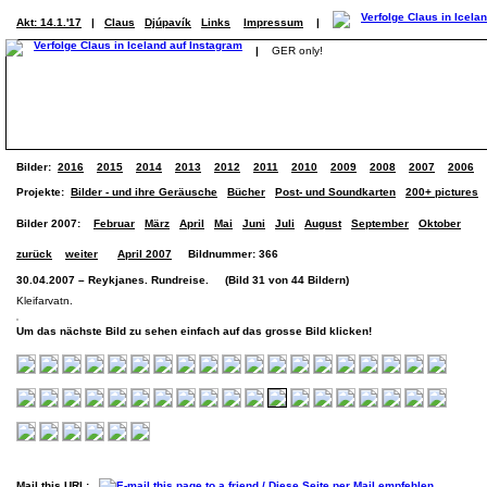
Akt: 14.1.'17
|
Claus
Djúpavík
Links
Impressum
|
|
GER only!
Bilder:
2016
2015
2014
2013
2012
2011
2010
2009
2008
2007
2006
Projekte:
Bilder - und ihre Geräusche
Bücher
Post- und Soundkarten
200+ pictures
Bilder 2007:
Februar
März
April
Mai
Juni
Juli
August
September
Oktober
zurück
weiter
April 2007
Bildnummer: 366
30.04.2007 – Reykjanes. Rundreise. (Bild 31 von 44 Bildern)
Kleifarvatn.
Um das nächste Bild zu sehen einfach auf das grosse Bild klicken!
Mail this URL: