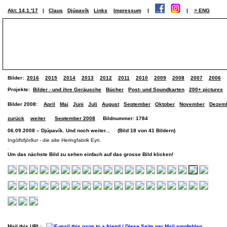
Akt: 14.1.'17
|
Claus
Djúpavík
Links
Impressum
|
|
> ENG
Bilder:
2016
2015
2014
2013
2012
2011
2010
2009
2008
2007
2006
Projekte:
Bilder - und ihre Geräusche
Bücher
Post- und Soundkarten
200+ pictures
Bilder 2008:
April
Mai
Juni
Juli
August
September
Oktober
November
Dezem
zurück
weiter
September 2008
Bildnummer: 1784
06.09.2008 – Djúpavík. Und noch weiter... (Bild 18 von 41 Bildern)
Ingólfsfjörður - die alte Heringfabrik Eyri.
Um das nächste Bild zu sehen einfach auf das grosse Bild klicken!
Mail this URL: