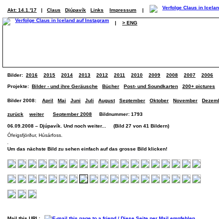
Akt: 14.1.'17
|
Claus
Djúpavík
Links
Impressum
|
|
> ENG
Bilder:
2016
2015
2014
2013
2012
2011
2010
2009
2008
2007
2006
Projekte:
Bilder - und ihre Geräusche
Bücher
Post- und Soundkarten
200+ pictures
Bilder 2008:
April
Mai
Juni
Juli
August
September
Oktober
November
Dezem
zurück
weiter
September 2008
Bildnummer: 1793
06.09.2008 – Djúpavík. Und noch weiter... (Bild 27 von 41 Bildern)
Ófeigsfjörður, Húsárfoss.
Um das nächste Bild zu sehen einfach auf das grosse Bild klicken!
Mail this URL: