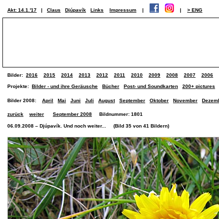
Akt: 14.1.'17
|
Claus
Djúpavík
Links
Impressum
|
|
> ENG
Bilder:
2016
2015
2014
2013
2012
2011
2010
2009
2008
2007
2006
Projekte:
Bilder - und ihre Geräusche
Bücher
Post- und Soundkarten
200+ pictures
Bilder 2008:
April
Mai
Juni
Juli
August
September
Oktober
November
Dezem
zurück
weiter
September 2008
Bildnummer: 1801
06.09.2008 – Djúpavík. Und noch weiter... (Bild 35 von 41 Bildern)