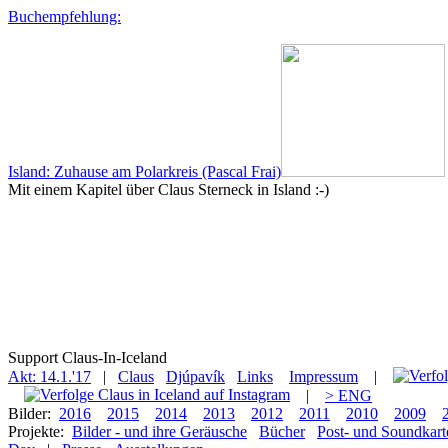
Buchempfehlung:
Island: Zuhause am Polarkreis (Pascal Frai)
Mit einem Kapitel über Claus Sterneck in Island :-)
Support Claus-In-Iceland
Akt: 14.1.'17
|
Claus
Djúpavík
Links
Impressum
|
|
> ENG
Bilder:
2016
2015
2014
2013
2012
2011
2010
2009
Projekte:
Bilder - und ihre Geräusche
Bücher
Post- und Soundkart