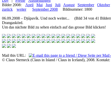
Day
|
Presse
Ausstellungen
Bilder 2008:
April
Mai
Juni
Juli
August
September
Oktober
zurück
weiter
September 2008
Bildnummer: 1800
06.09.2008 – Djúpavík. Und noch weiter... (Bild 34 von 41 Bilder
Drangaskörd.
Um das nächste Bild zu sehen einfach auf das grosse Bild klicken!
Mail this URL:
© Claus Sterneck (Claus in Island / Claus in Iceland), 2008. Kontakt: