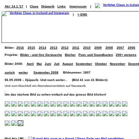
Akt: 14.1.'17
|
Claus
Djúpavík
Links
Impressum
|
|
> ENG
Bilder:
2016
2015
2014
2013
2012
2011
2010
2009
2008
2007
2006
Projekte:
Bilder - und ihre Geräusche
Bücher
Post- und Soundkarten
200+ pictures
Bilder 2008:
April
Mai
Juni
Juli
August
September
Oktober
November
Dezem
zurück
weiter
September 2008
Bildnummer: 1807
06.09.2008 – Djúpavík. Und noch weiter... (Bild 41 von 41 Bildern)
Und zum Abschluß ein Abendsonnenbkick auf Naustavík.
Um das nächste Bild zu sehen einfach auf das grosse Bild klicken!
Mail this URL: