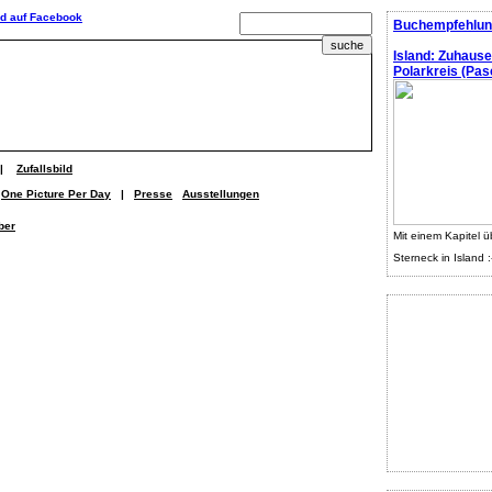
Buchempfehlun
Island: Zuhaus
Polarkreis (Pasc
|
Zufallsbild
One Picture Per Day
|
Presse
Ausstellungen
ber
Mit einem Kapitel ü
Sterneck in Island :