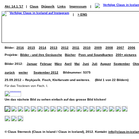
Akt: 14.1.'17
|
Claus
Djúpavík
Links
Impressum
|
|
> ENG
Bilder:
2016
2015
2014
2013
2012
2011
2010
2009
2008
2007
2006
Projekte:
Bilder - und ihre Geräusche
Bücher
Post- und Soundkarten
200+ pictures
Bilder 2012:
Januar
Februar
März
April
Mai
Juni
Juli
August
September
Okt
zurück
weiter
September 2012
Bildnummer: 5375
25.09.2012 – Reykjavík. Fisch, Kleifarvatn und weiteres. (Bild 1 von 22 Bildern)
Für das Trocknen von Fisch. I.
Um das nächste Bild zu sehen einfach auf das grosse Bild klicken!
© Claus Sterneck (Claus in Island / Claus in Iceland), 2012. Kontakt:
info@claus-in-icela