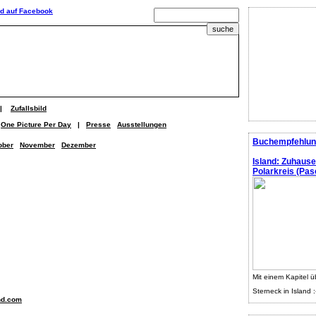
|
Zufallsbild
One Picture Per Day
|
Presse
Ausstellungen
Buchempfehlun
ober
November
Dezember
Island: Zuhaus
Polarkreis (Pasc
Mit einem Kapitel ü
Sterneck in Island :
nd.com