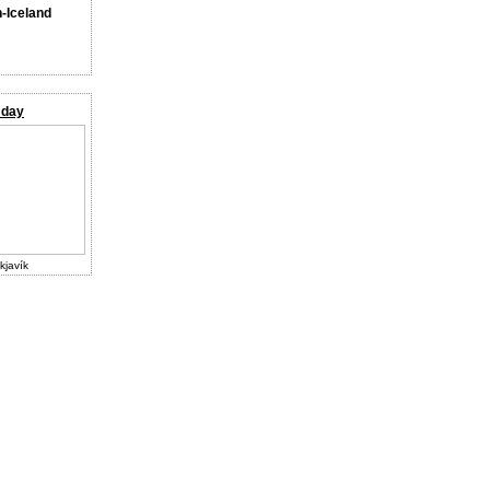
n-Iceland
 day
kjavík