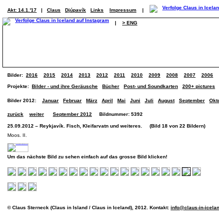
Akt: 14.1.'17
|
Claus
Djúpavík
Links
Impressum
|
|
> ENG
Bilder:
2016
2015
2014
2013
2012
2011
2010
2009
2008
2007
2006
Projekte:
Bilder - und ihre Geräusche
Bücher
Post- und Soundkarten
200+ pictures
Bilder 2012:
Januar
Februar
März
April
Mai
Juni
Juli
August
September
Okt
zurück
weiter
September 2012
Bildnummer: 5392
25.09.2012 – Reykjavík. Fisch, Kleifarvatn und weiteres. (Bild 18 von 22 Bildern)
Moos. II.
Um das nächste Bild zu sehen einfach auf das grosse Bild klicken!
© Claus Sterneck (Claus in Island / Claus in Iceland), 2012. Kontakt:
info@claus-in-icela