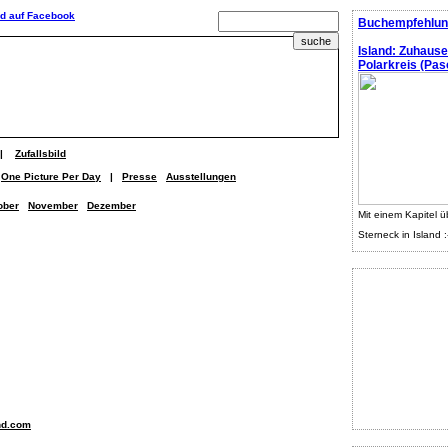
Buchempfehlun
Island: Zuhaus
Polarkreis (Pasc
|
Zufallsbild
One Picture Per Day
|
Presse
Ausstellungen
ober
November
Dezember
Mit einem Kapitel ü
Sterneck in Island :
nd.com