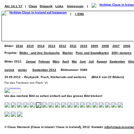
Akt: 14.1.'17
|
Claus
Djúpavík
Links
Impressum
|
|
> ENG
Bilder:
2016
2015
2014
2013
2012
2011
2010
2009
2008
2007
2006
Projekte:
Bilder - und ihre Geräusche
Bücher
Post- und Soundkarten
200+ pictures
Bilder 2012:
Januar
Februar
März
April
Mai
Juni
Juli
August
September
Okt
zurück
weiter
September 2012
Bildnummer: 5380
25.09.2012 – Reykjavík. Fisch, Kleifarvatn und weiteres. (Bild 6 von 22 Bildern)
Für das Trocknen von Fisch. VI.
Um das nächste Bild zu sehen einfach auf das grosse Bild klicken!
© Claus Sterneck (Claus in Island / Claus in Iceland), 2012. Kontakt:
info@claus-in-icela