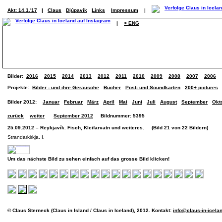
Akt: 14.1.'17
|
Claus
Djúpavík
Links
Impressum
|
|
> ENG
Bilder:
2016
2015
2014
2013
2012
2011
2010
2009
2008
2007
2006
Projekte:
Bilder - und ihre Geräusche
Bücher
Post- und Soundkarten
200+ pictures
Bilder 2012:
Januar
Februar
März
April
Mai
Juni
Juli
August
September
Okt
zurück
weiter
September 2012
Bildnummer: 5395
25.09.2012 – Reykjavík. Fisch, Kleifarvatn und weiteres. (Bild 21 von 22 Bildern)
Strandarkirkja. I.
Um das nächste Bild zu sehen einfach auf das grosse Bild klicken!
© Claus Sterneck (Claus in Island / Claus in Iceland), 2012. Kontakt:
info@claus-in-icela