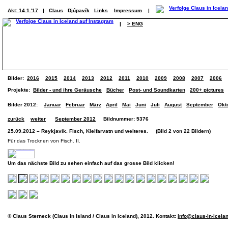
Akt: 14.1.'17
|
Claus
Djúpavík
Links
Impressum
|
|
> ENG
Bilder:
2016
2015
2014
2013
2012
2011
2010
2009
2008
2007
2006
Projekte:
Bilder - und ihre Geräusche
Bücher
Post- und Soundkarten
200+ pictures
Bilder 2012:
Januar
Februar
März
April
Mai
Juni
Juli
August
September
Okt
zurück
weiter
September 2012
Bildnummer: 5376
25.09.2012 – Reykjavík. Fisch, Kleifarvatn und weiteres. (Bild 2 von 22 Bildern)
Für das Trocknen von Fisch. II.
Um das nächste Bild zu sehen einfach auf das grosse Bild klicken!
© Claus Sterneck (Claus in Island / Claus in Iceland), 2012. Kontakt:
info@claus-in-icela