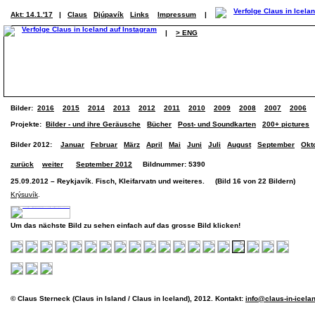
Akt: 14.1.'17
|
Claus
Djúpavík
Links
Impressum
|
|
> ENG
Bilder:
2016
2015
2014
2013
2012
2011
2010
2009
2008
2007
2006
Projekte:
Bilder - und ihre Geräusche
Bücher
Post- und Soundkarten
200+ pictures
Bilder 2012:
Januar
Februar
März
April
Mai
Juni
Juli
August
September
Okt
zurück
weiter
September 2012
Bildnummer: 5390
25.09.2012 – Reykjavík. Fisch, Kleifarvatn und weiteres. (Bild 16 von 22 Bildern)
Krýsuvík
.
Um das nächste Bild zu sehen einfach auf das grosse Bild klicken!
© Claus Sterneck (Claus in Island / Claus in Iceland), 2012. Kontakt:
info@claus-in-icela