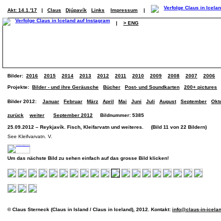
Akt: 14.1.'17
|
Claus
Djúpavík
Links
Impressum
|
|
> ENG
Bilder:
2016
2015
2014
2013
2012
2011
2010
2009
2008
2007
2006
Projekte:
Bilder - und ihre Geräusche
Bücher
Post- und Soundkarten
200+ pictures
Bilder 2012:
Januar
Februar
März
April
Mai
Juni
Juli
August
September
Okt
zurück
weiter
September 2012
Bildnummer: 5385
25.09.2012 – Reykjavík. Fisch, Kleifarvatn und weiteres. (Bild 11 von 22 Bildern)
See Kleifvarvatn. V.
Um das nächste Bild zu sehen einfach auf das grosse Bild klicken!
© Claus Sterneck (Claus in Island / Claus in Iceland), 2012. Kontakt:
info@claus-in-icela